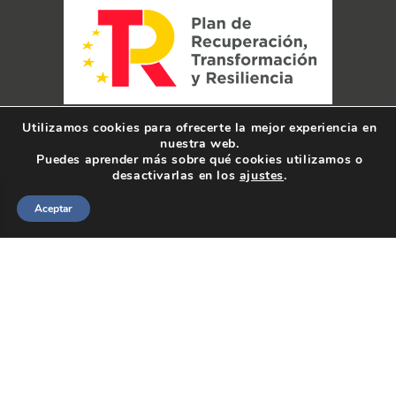
Utilizamos cookies para ofrecerte la mejor experiencia en
nuestra web.
Puedes aprender más sobre qué cookies utilizamos o
desactivarlas en los
ajustes
.
Aceptar
Spanish
635 24 61 10
Creado, diseñado y mantenido con mimo por
MiMundosocial.com
y
Sevillalover.com
|
Aviso Legal